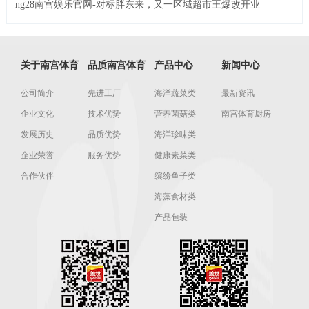
ng28南宫娱乐官网-对标胖东来，又一区域超市王爆改开业
关于南宫体育
品质南宫体育
产品中心
新闻中心
公司简介
先进工厂
海洋蔬菜类
最新资讯
企业文化
技术优势
营养菌菇类
南宫体育厨房
发展历史
品质优势
海洋珍味类
企业荣誉
服务优势
健康素菜类
合作伙伴
缤纷鱼子类
海藻食材类
产品包装