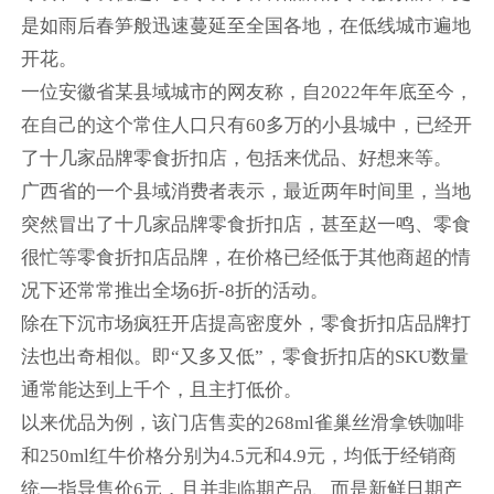
是如雨后春笋般迅速蔓延至全国各地，在低线城市遍地
开花。
一位安徽省某县域城市的网友称，自2022年年底至今，
在自己的这个常住人口只有60多万的小县城中，已经开
了十几家品牌零食折扣店，包括来优品、好想来等。
广西省的一个县域消费者表示，最近两年时间里，当地
突然冒出了十几家品牌零食折扣店，甚至赵一鸣、零食
很忙等零食折扣店品牌，在价格已经低于其他商超的情
况下还常常推出全场6折-8折的活动。
除在下沉市场疯狂开店提高密度外，零食折扣店品牌打
法也出奇相似。即“又多又低”，零食折扣店的SKU数量
通常能达到上千个，且主打低价。
以来优品为例，该门店售卖的268ml雀巢丝滑拿铁咖啡
和250ml红牛价格分别为4.5元和4.9元，均低于经销商
统一指导售价6元，且并非临期产品、而是新鲜日期产