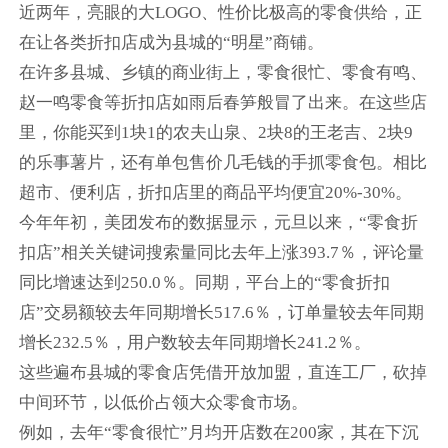
近两年，亮眼的大LOGO、性价比极高的零食供给，正
在让各类折扣店成为县城的“明星”商铺。
在许多县城、乡镇的商业街上，零食很忙、零食有鸣、
赵一鸣零食等折扣店如雨后春笋般冒了出来。在这些店
里，你能买到1块1的农夫山泉、2块8的王老吉、2块9
的乐事薯片，还有单包售价几毛钱的手抓零食包。相比
超市、便利店，折扣店里的商品平均便宜20%-30%。
今年年初，美团发布的数据显示，元旦以来，“零食折
扣店”相关关键词搜索量同比去年上涨393.7％，评论量
同比增速达到250.0％。同期，平台上的“零食折扣
店”交易额较去年同期增长517.6％，订单量较去年同期
增长232.5％，用户数较去年同期增长241.2％。
这些遍布县城的零食店凭借开放加盟，直连工厂，砍掉
中间环节，以低价占领大众零食市场。
例如，去年“零食很忙”月均开店数在200家，其在下沉