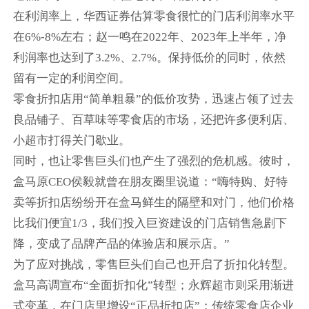
在利润率上，华西证券估算零食很忙的门店利润率水平
在6%-8%左右；赵一鸣在2022年、2023年上半年，净
利润率也达到了3.2%、2.7%。保持低价的同时，依然
留有一定的利润空间。
零食折扣店用“简单粗暴”的低价攻势，迅速占领了过去
良品铺子、百草味等零食店的市场，还把许多便利店、
小超市打得关门歇业。
同时，也让零售巨头们也产生了强烈的危机感。彼时，
盒马原CEO侯毅就曾在朋友圈里说道：“嗨特购、好特
卖等折扣店纷纷开在盒马鲜生的隔壁和对门，他们价格
比我们便宜1/3，我们投入巨资建设的门店销售急剧下
降，变成了品牌产品的体验店和展示店。”
为了应对挑战，零售巨头们自己也开启了折扣化转型。
盒马高调宣布“全面折扣化”转型；永辉超市则采用渐进
式变革，在门店里增设“正品折扣店”；传统零食店企业