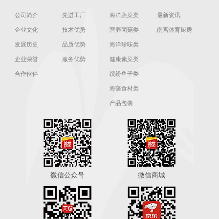
公司简介
先进工厂
海洋蔬菜类
最新资讯
企业文化
技术优势
营养菌菇类
南宫体育厨房
发展历史
品质优势
海洋珍味类
企业荣誉
服务优势
健康素菜类
合作伙伴
缤纷鱼子类
海藻食材类
产品包装
微信公众号
微信商城