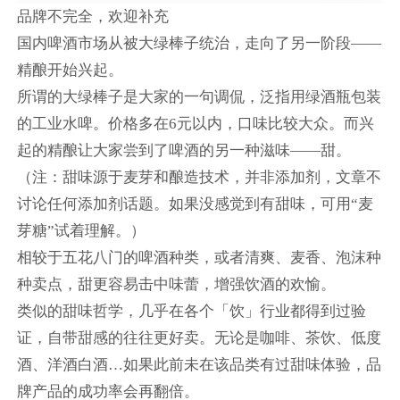
品牌不完全，欢迎补充
国内啤酒市场从被大绿棒子统治，走向了另一阶段——
精酿开始兴起。
所谓的大绿棒子是大家的一句调侃，泛指用绿酒瓶包装
的工业水啤。价格多在6元以内，口味比较大众。而兴
起的精酿让大家尝到了啤酒的另一种滋味——甜。
（注：甜味源于麦芽和酿造技术，并非添加剂，文章不
讨论任何添加剂话题。如果没感觉到有甜味，可用“麦
芽糖”试着理解。）
相较于五花八门的啤酒种类，或者清爽、麦香、泡沫种
种卖点，甜更容易击中味蕾，增强饮酒的欢愉。
类似的甜味哲学，几乎在各个「饮」行业都得到过验
证，自带甜感的往往更好卖。无论是咖啡、茶饮、低度
酒、洋酒白酒…如果此前未在该品类有过甜味体验，品
牌产品的成功率会再翻倍。