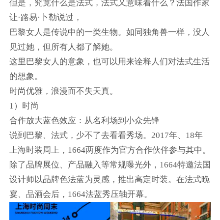
但是，究竟什么是法式，法式又意味着什么？法国作家
让·路易·卜勒说过，
巴黎女人是传说中的一类生物。如同独角兽一样，没人
见过她，但所有人都了解她。
这里巴黎女人的意象，也可以用来诠释人们对法式生活
的想象。
时尚优雅，浪漫而不失天真。
1）时尚
合作放大蓝色效应：从名利场到小众先锋
说到巴黎、法式，少不了去看看秀场。2017年、18年
上海时装周上，1664两度作为官方合作伙伴参与其中。
除了品牌展位、产品融入等常规曝光外，1664特邀法国
设计师以品牌色法蓝为灵感，推出高定时装。在法式晚
宴、品酒会后，1664法蓝秀压轴开幕。