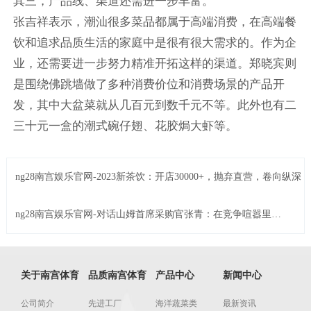
其三，产品线、渠道还需进一步丰富。
张吉祥表示，潮汕很多菜品都属于高端消费，在高端餐
饮和追求品质生活的家庭中是很有很大需求的。作为企
业，还需要进一步努力精准开拓这样的渠道。郑晓宾则
是围绕佛跳墙做了多种消费价位和消费场景的产品开
发，其中大盆菜就从几百元到数千元不等。此外也有二
三十元一盒的潮式碗仔翅、花胶焗大虾等。
ng28南宫娱乐官网-2023新茶饮：开店30000+，抛弃直营，卷向纵深
ng28南宫娱乐官网-对话山姆首席采购官张青：在竞争喧嚣里的
定力和聚焦
关于南宫体育
品质南宫体育
产品中心
新闻中心
公司简介
先进工厂
海洋蔬菜类
最新资讯