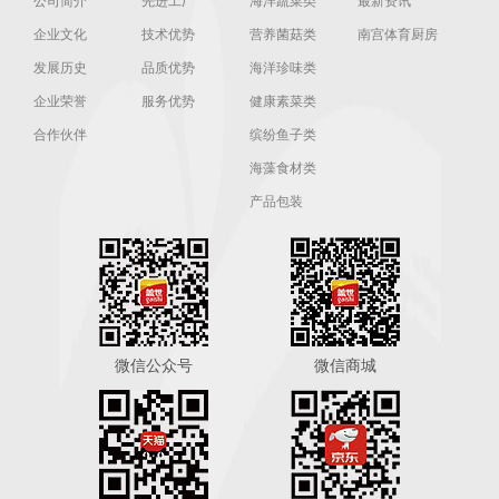
公司简介
先进工厂
海洋蔬菜类
最新资讯
企业文化
技术优势
营养菌菇类
南宫体育厨房
发展历史
品质优势
海洋珍味类
企业荣誉
服务优势
健康素菜类
合作伙伴
缤纷鱼子类
海藻食材类
产品包装
微信公众号
微信商城