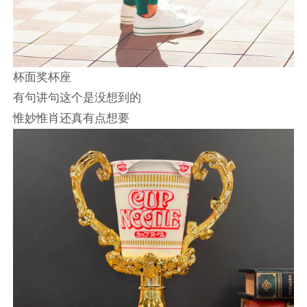
杯面奖杯座
有句讲句这个是没想到的
惟妙惟肖还真有点想要