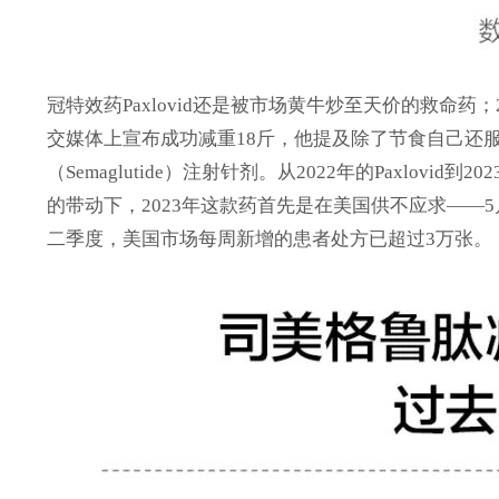
冠特效药Paxlovid还是被市场黄牛炒至天价的救命药；
交媒体上宣布成功减重18斤，他提及除了节食自己还服
（Semaglutide）注射针剂。从2022年的Paxlo
的带动下，2023年这款药首先是在美国供不应求——5月，诺
二季度，美国市场每周新增的患者处方已超过3万张。