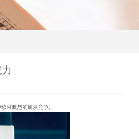
魔力
持续且激烈的研发竞争。