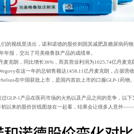
从人们的视线里淡出，诺和诺德的股价则因其减肥及糖尿病药
23年年报，交出了司美格鲁肽产品的成绩单。
1亿丹麦克朗，同比增长36%，而其营业利润为1025.74亿
以及Wegovy在这一年的总销售额达1458.11亿丹麦克朗，占据
elsus在中国获批上市，是国内首款上市的口服GLP-1
报道过GLP-1产品在医药市场的火热以及产品之间的竞争，以
自年初以来的股价折线图放在一起看，结果会让很多人意外——