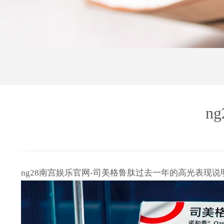
n
ng28南宫娱乐官网-司美格鲁肽过去一年的高光表