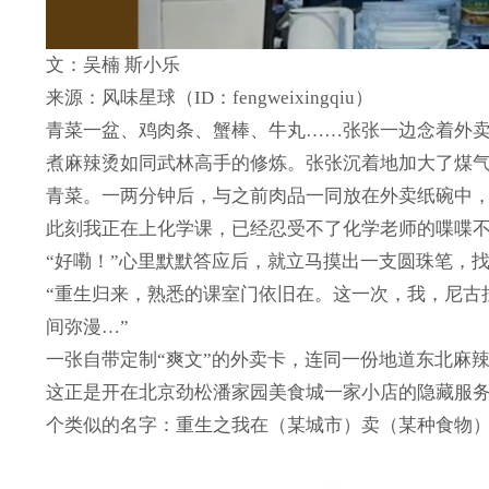
文：吴楠 斯小乐
来源：风味星球（ID：fengweixingqiu）
青菜一盆、鸡肉条、蟹棒、牛丸……张张一边念着外
煮麻辣烫如同武林高手的修炼。张张沉着地加大了煤
青菜。一两分钟后，与之前肉品一同放在外卖纸碗中，
此刻我正在上化学课，已经忍受不了化学老师的喋喋
“好嘞！”心里默默答应后，就立马摸出一支圆珠笔，
“重生归来，熟悉的课室门依旧在。这一次，我，尼古
间弥漫…”
一张自带定制“爽文”的外卖卡，连同一份地道东北麻
这正是开在北京劲松潘家园美食城一家小店的隐藏服务
个类似的名字：重生之我在（某城市）卖（某种食物