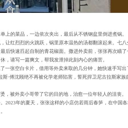
卖单上的菜品，一边依次夹出，最后从不锈钢盆里倒进煮锅。
气，让红烈烈的火跳跃，锅里原本温热的汤都翻滚起来。七八
最后快速舀起自制的青花椒面。撒进外卖前，张张再次瞄了一
不休，请写一篇爽文，帮我发泄掉此刻内心的痛苦。
找了一张空白卡片，借用等外卖来取的几分钟，她快速手写出
拉斯·傅沈顾绝不再被化学老师陷害，誓死捍卫尼古拉斯家族
辣烫，被外卖小哥带了它的目的地，治愈一位年轻人的沮丧。
。2023年的夏天，张张这样的小店仿若雨后春笋，在中国
）。