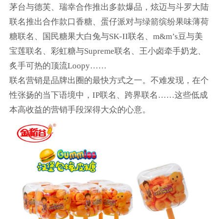
茅台与德芙、瑞幸合作推出多款爆品，炫迈与斗罗大陆
联名推出合作款口香糖、蛋仔派对与绿箭缤纷果味薄荷
糖联名、国民糖果大白兔与SK-II联名、m&m’s豆与美
宝莲联名、彩虹糖与Supreme联名、王小卤牵手奶龙、
炙手可热的顶流Loopy……
联名营销是品牌出圈的最快方式之一。不难发现，在个
性张扬的当下语境中，IP联名、跨界联名……这些低成
本高收益的营销手段深得大众的心意。