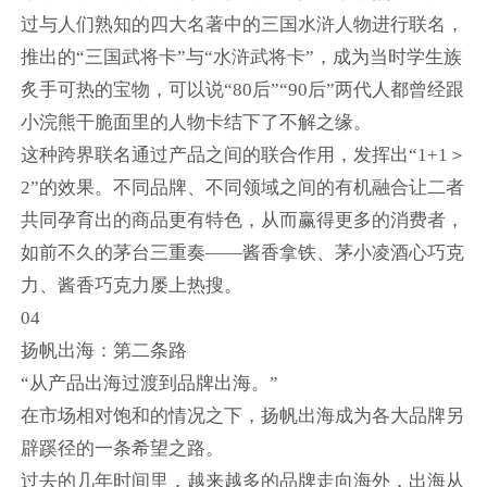
过与人们熟知的四大名著中的三国水浒人物进行联名，
推出的“三国武将卡”与“水浒武将卡”，成为当时学生族
炙手可热的宝物，可以说“80后”“90后”两代人都曾经跟
小浣熊干脆面里的人物卡结下了不解之缘。
这种跨界联名通过产品之间的联合作用，发挥出“1+1＞
2”的效果。不同品牌、不同领域之间的有机融合让二者
共同孕育出的商品更有特色，从而赢得更多的消费者，
如前不久的茅台三重奏——酱香拿铁、茅小凌酒心巧克
力、酱香巧克力屡上热搜。
04
扬帆出海：第二条路
“从产品出海过渡到品牌出海。”
在市场相对饱和的情况之下，扬帆出海成为各大品牌另
辟蹊径的一条希望之路。
过去的几年时间里，越来越多的品牌走向海外，出海从