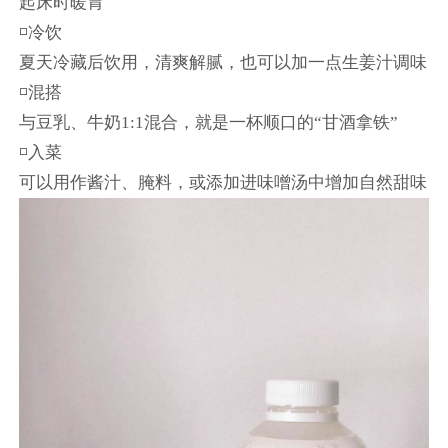
起床时暖胃
◽冷饮
夏天冷藏后饮用，清爽解腻，也可以加一点生姜汁调味
◽混搭
与豆乳、牛奶1:1混合，就是一杯顺口的“甘酒拿铁”
◽入菜
可以用作酱汁、腌料，或添加进味噌汤中增加自然甜味