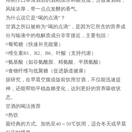
用制作日本清酒后的酒粕加水和糖煮成，含微量酒精，
风味浓厚，带一点点发酵的香气。
为什么说它是“喝的点滴”？
甘酒之所以被称为“喝的点滴”，是因为它所含的营养成
分与输液中的电解质成分非常接近，主要包括：
◽葡萄糖（快速补充能量）
◽维生素B1、B2、B6、叶酸（支持代谢）
◽氨基酸（如谷氨酰胺、精氨酸、半胱氨酸）
◽食物纤维与低聚糖（促进肠道健康）
据研究，在早晨空腹或饭前饮用甘酒，不仅能迅速提
神，还能帮助平稳血糖变化，达到更好的营养吸收状
态。
甘酒的喝法推荐
◽热饮
最经典的方式。加热至40～50℃饮用，适合冬天或早晨