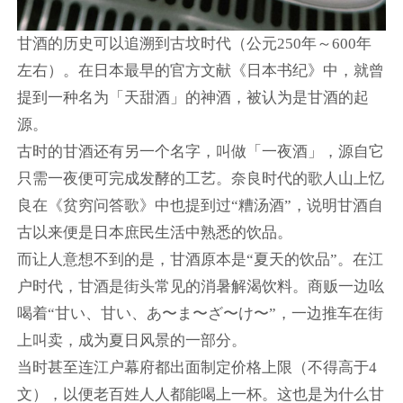
甘酒的历史可以追溯到古坟时代（公元250年～600年
左右）。在日本最早的官方文献《日本书纪》中，就曾
提到一种名为「天甜酒」的神酒，被认为是甘酒的起
源。
古时的甘酒还有另一个名字，叫做「一夜酒」，源自它
只需一夜便可完成发酵的工艺。奈良时代的歌人山上忆
良在《贫穷问答歌》中也提到过“糟汤酒”，说明甘酒自
古以来便是日本庶民生活中熟悉的饮品。
而让人意想不到的是，甘酒原本是“夏天的饮品”。在江
户时代，甘酒是街头常见的消暑解渴饮料。商贩一边吆
喝着“甘い、甘い、あ〜ま〜ざ〜け〜”，一边推车在街
上叫卖，成为夏日风景的一部分。
当时甚至连江户幕府都出面制定价格上限（不得高于4
文），以便老百姓人人都能喝上一杯。这也是为什么甘