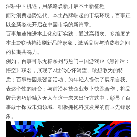
深耕中国机遇，用战略焕新开启本土新征程
面对消费趋势迭代、本土品牌崛起的市场环境，百事正
以全新姿态开启在中国市场的新篇章。
百事加速推进本土化创新实践，通过高频次、多维度的
本土IP联动持续刷新品牌形象，激活品牌与消费者之间
的长期共鸣力。
例如，百事可乐无糖系列与热门中国游戏IP《黑神话：
悟空》联名，展现了Z世代心怀渴望、敢想敢为的特
质；百事校园最强音活动，为年轻人提供了展示自我、
表达个性的舞台；与前沿科技企业萝卜快跑合作，将品
牌元素巧妙融入无人车这一未来出行方式中，彰显了百
事敢于探索未知领域、积极拥抱科技发展的前卫先锋形
象。