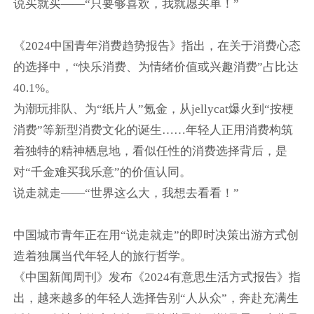
说买就买——“只要够喜欢，我就愿买单！”
《2024中国青年消费趋势报告》指出，在关于消费心态
的选择中，“快乐消费、为情绪价值或兴趣消费”占比达
40.1%。
为潮玩排队、为“纸片人”氪金，从jellycat爆火到“按梗
消费”等新型消费文化的诞生……年轻人正用消费构筑
着独特的精神栖息地，看似任性的消费选择背后，是
对“千金难买我乐意”的价值认同。
说走就走——“世界这么大，我想去看看！”
中国城市青年正在用“说走就走”的即时决策出游方式创
造着独属当代年轻人的旅行哲学。
《中国新闻周刊》发布《2024有意思生活方式报告》指
出，越来越多的年轻人选择告别“人从众”，奔赴充满生