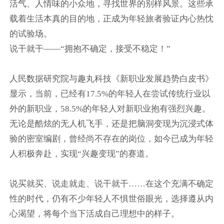
活气、人情味的小众地，寻找世界的别样风景。这些承
载着生活本真的目的地，正成为年轻旅者验证内心热忱
的试验场。
说干就干——“拥抱不确定，接受不稳定！”
人民数据研究院与趣丸科技《新职业发展趋势白皮书》
显示，当前，已经有17.5%的年轻人在尝试传统行业以
外的新职业，58.5%的年轻人对新职业抱有强烈兴趣。
无论是酷炫的无人机飞手，还是把脑洞变现为沉浸式体
验的密室编剧，曾经尚不存在的岗位，如今已成为年轻
人积极奔赴，实现“兴趣变现”的赛道。
说买就买、说走就走、说干就干……在这个充满不确定
性的时代，仍有不少年轻人不惧世俗眼光，选择遵从内
心渴望，将每个当下活成自己理想中的样子。