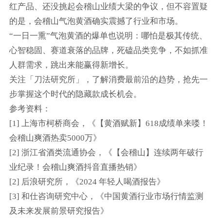
红产品、还没挑起会稽山业绩大梁的争议，但不容置疑
的是，会稽山气泡黄酒确实震撼了行业和市场。
“一日一熏”气泡黄酒的爆单也说明：哪怕是极其传统、
心智稳固、赛道衰落的品牌，死磕品类竞争，不如抓准
人群需求，跳出来能赢得新增长。
关注「刀法研究所」，了解消费最前沿的趋势，抢先一
步掌握这个时代的隐藏款成长机会。
参考资料：
[1] 上海市柯桥商会，《【黄酒赋新】618成绩单来喽！
会稽山爽酒热卖5000万》
[2] 浙江省酒类流通协会，《【会稽山】连续两年破行
业纪录！会稽山爽酒抖音直播热销》
[2] 后浪研究所，《2024 年轻人喝酒报告》
[3] 和仕咨询研究中心，《中国黄酒行业市场行情监测
及未来发展前景研究报告》