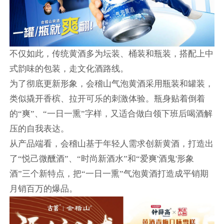
不仅如此，传统黄酒多为坛装、桶装和瓶装，搭配上中
式韵味的包装，走文化酒路线。
为了彻底更新形象，会稽山气泡黄酒采用瓶装和罐装，
类似撬开香槟、拉开可乐的刺激体验。瓶身贴着倒着
的“爽”、“一日一熏”字样，又适合做白领下班后喝酒解
压的自我表达。
从产品端看，会稽山基于年轻人需求创新黄酒，打造出
了“悦己微醺酒”、“时尚新酒水”和“爱爽'酒鬼'形象
酒”三个新特点，把“一日一熏”气泡黄酒打造成平销期
月销百万的爆品。