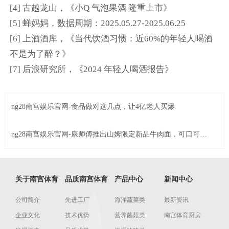
[4] 古越龙山，《小Q 气泡果酒 隆重上市》
[5] 蝉妈妈，数据周期：2025.05.27-2025.06.25
[6] 上酒酒库，《当代饮酒习惯：近60%的年轻人喝酒
不是为了醉？》
[7] 后浪研究所，《2024 年轻人喝酒报告》
ng28南宫娱乐官网-食品做对这几点，让4亿老人买爆
ng28南宫娱乐官网-康师傅推出山姆限定新品牛肉面，可口可乐
日本上新升级版“绫鹰浓绿茶”... | 一周热闻
关于南宫体育
品质南宫体育
产品中心
新闻中心
公司简介
先进工厂
海洋蔬菜类
最新资讯
企业文化
技术优势
营养菌菇类
南宫体育厨房