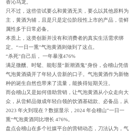
香沁乌龙。
只不过，这些尝试要么和黄酒无关，要么以其他原料为
主，黄酒为辅，且是只是定位阶段性上市的产品，尝鲜
属性多于日常必备。
本质上，这类创新并没有和消费者的真实生活需求绑
定。“一日一熏”气泡黄酒则做到了这点。
“杀死”自己后， 一年暴涨476%
满足微醺、时髦、能彰显“新潮酒鬼”身份，会稽山凭借
气泡黄酒撬开了年轻人尝新的口子。气泡黄酒作为新物
种的诞生自然也带来了流量，能换得短期关注。
而会稽山又是如何借助营销，让气泡黄酒从小众走向大
众，从尝鲜品做成年轻白领的饮酒基础款、必备品，从
2023 年火到现在？数据显示，2024 年会稽山”一日一
熏“气泡黄酒同比增长 476%。
盘点会稽山在多个社媒平台的营销动态，刀法认为，气