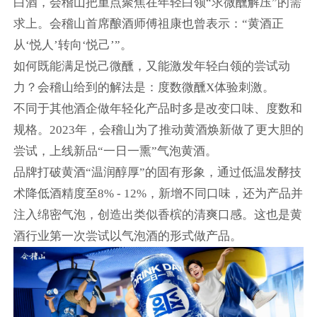
白酒，会稽山把重点聚焦在年轻白领“求微醺解压”的需
求上。会稽山首席酿酒师傅祖康也曾表示：“黄酒正
从‘悦人’转向‘悦己’”。
如何既能满足悦己微醺，又能激发年轻白领的尝试动
力？会稽山给到的解法是：度数微醺X体验刺激。
不同于其他酒企做年轻化产品时多是改变口味、度数和
规格。2023年，会稽山为了推动黄酒焕新做了更大胆的
尝试，上线新品“一日一熏”气泡黄酒。
品牌打破黄酒“温润醇厚”的固有形象，通过低温发酵技
术降低酒精度至8% - 12%，新增不同口味，还为产品并
注入绵密气泡，创造出类似香槟的清爽口感。这也是黄
酒行业第一次尝试以气泡酒的形式做产品。