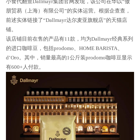
小食代翻查Dallmayr集团官网发现，该公司在华以“傲
朋贸易（上海）有限公司”的实体运营。根据企查查，
前述实体链接了“Dallmayr达尔麦亚旗舰店”的天猫店
铺。
该店铺目前在售的产品有11款，均为Dallmayr经典系列
的进口咖啡豆，包括prodomo、HOME BARISTA、
d’Oro。其中，销量最高的1公斤装prodomo咖啡豆显示
有600+人付款。