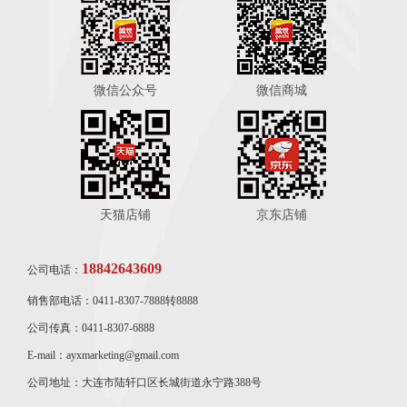
微信公众号
微信商城
天猫店铺
京东店铺
18842643609
公司电话：
销售部电话：0411-8307-7888转8888
公司传真：0411-8307-6888
E-mail：ayxmarketing@gmail.com
公司地址：大连市陆轩口区长城街道永宁路388号