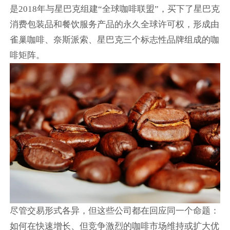
是2018年与星巴克组建“全球咖啡联盟”，买下了星巴克
消费包装品和餐饮服务产品的永久全球许可权，形成由
雀巢咖啡、奈斯派索、星巴克三个标志性品牌组成的咖
啡矩阵。
尽管交易形式各异，但这些公司都在回应同一个命题：
如何在快速增长、但竞争激烈的咖啡市场维持或扩大优