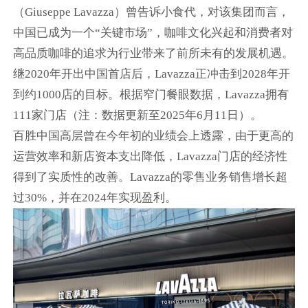
（Giuseppe Lavazza）曾告诉小食代，对该集团而言，
中国已成为一个“关键市场”，咖啡文化兴起和消费者对
高品质咖啡的追求为行业带来了前所未有的发展机遇。
继2020年开出中国首店后，Lavazza正冲击到2028年开
到约1000店的目标。根据窄门餐眼数据，Lavazza拥有
111家门店（注：数据更新至2025年6月11日）。
百胜中国高层曾在今年初的业绩会上透露，由于更高的
运营效率和新店资本支出降低，Lavazza门店的经济性
得到了实质性的改善。Lavazza的零售业务销售增长超
过30%，并在2024年实现盈利。