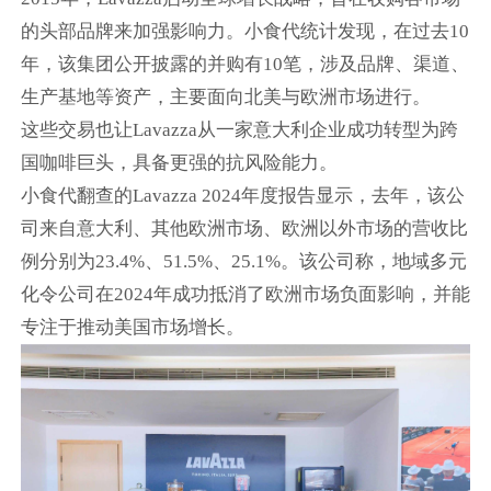
的头部品牌来加强影响力。小食代统计发现，在过去10
年，该集团公开披露的并购有10笔，涉及品牌、渠道、
生产基地等资产，主要面向北美与欧洲市场进行。
这些交易也让Lavazza从一家意大利企业成功转型为跨
国咖啡巨头，具备更强的抗风险能力。
小食代翻查的Lavazza 2024年度报告显示，去年，该公
司来自意大利、其他欧洲市场、欧洲以外市场的营收比
例分别为23.4%、51.5%、25.1%。该公司称，地域多元
化令公司在2024年成功抵消了欧洲市场负面影响，并能
专注于推动美国市场增长。