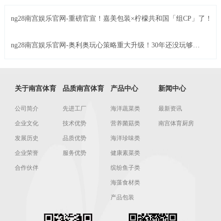
ng28南宫娱乐官网-重磅官宣！嘉美包装×柠檬共和国「组CP」了！​
ng28南宫娱乐官网-奥利奥玩心策略重大升级！30年还没玩够？
这次要来一场心灵对话
关于南宫体育
品质南宫体育
产品中心
新闻中心
公司简介
先进工厂
海洋蔬菜类
最新资讯
企业文化
技术优势
营养菌菇类
南宫体育厨房
发展历史
品质优势
海洋珍味类
企业荣誉
服务优势
健康素菜类
合作伙伴
缤纷鱼子类
海藻食材类
产品包装