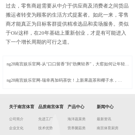
过去，零售商超需要从中介于供应商及消费者之间货品
搬运者转变为顾客的生活方式提案者。如此一来，零售
商才能真正为目标客群提供精准选品和卖场服务。类似
于Olé这样，在20年基础上重新创业，才是有可能进入
下一个增长周期的可行之道。
ng28南宫娱乐官网-从“口口留香”到“劲爽轻养”，大窑如何让年轻人
主动为“健康感”买单？
ng28南宫娱乐官网-瑞幸再加码茶饮！上新果蔬茶和椰子水，还
把“新鲜”当明牌？
关于南宫体育
品质南宫体育
产品中心
新闻中心
公司简介
先进工厂
海洋蔬菜类
最新资讯
企业文化
技术优势
营养菌菇类
南宫体育厨房