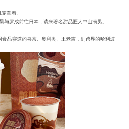
机笼罩着。
罗昊与罗成前往日本，请来著名甜品匠人中山满男。
从同食品赛道的喜茶、奥利奥、王老吉，到跨界的哈利波