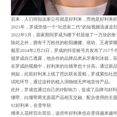
后来，人们得知这家公司就是好利来，而他是好利来
2021年，罗成凭借一个“社恐富二代”的短视频迅速
2022年5月，居家期间罗成为楼下邻居做了一万块的
除此之外，拥有千万粉丝的欧阳娜娜、痞幼、王者荣
截至2024年2月23日，罗成的抖音账号共发布了257个作
据罗成自己透露，他合作的品牌品类从牙膏到冰箱，应
在罗成的视频中，好利来的出镜率也十分高。通过新
例如，此前好利来上线了芭比联名蛋糕，罗成紧扣社
试吃环节，通过这样的植入润物细无声地宣传产品。
此外，罗成也通过自己的IP影响力，促成了品牌与好
绷带、白绷带两支面霜产品相互交融、配合使用的主
02好利来，在变年轻
继承人花样百出背后，这些年好利来也在变得越来越