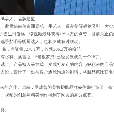
的继承人、品牌总监。
走红，此后借由傻白甜霸总、手艺人、反差萌等标签吸引一大批粉
鱼子酱生日蛋糕，该视频最终获得125.4万的点赞，目前为止
耀选手梦泪等明星达人，也和罗成有过联动。
品，点赞量3278.1万，收获306.3万的粉丝。
有尽有。换言之，“老板罗成”已经发展成为一个IP了。
品试吃、产品植入等方式，罗成将发布的内容与好利来的产品
恐人设，设计了一出与客户尴尬沟通的剧情，将新品芭比联名
利来的合作。此前，罗成曾为美妆护肤品牌赫莲娜打造了一条“
题。视频的创意与精美制作得到了网友的高分点赞。
年轻。