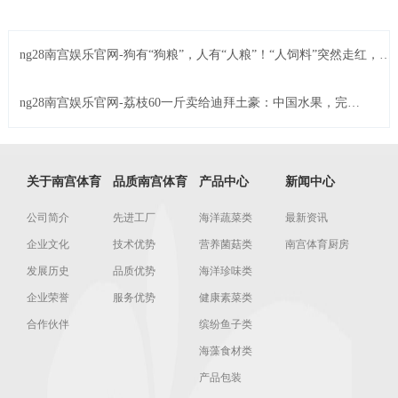
ng28南宫娱乐官网-狗有“狗粮”，人有“人粮”！“人饲料”突然走红，逼
打工人“在线做狗”？！
ng28南宫娱乐官网-荔枝60一斤卖给迪拜土豪：中国水果，完成
了一次痛苦蜕变
关于南宫体育
品质南宫体育
产品中心
新闻中心
公司简介
先进工厂
海洋蔬菜类
最新资讯
企业文化
技术优势
营养菌菇类
南宫体育厨房
发展历史
品质优势
海洋珍味类
企业荣誉
服务优势
健康素菜类
合作伙伴
缤纷鱼子类
海藻食材类
产品包装