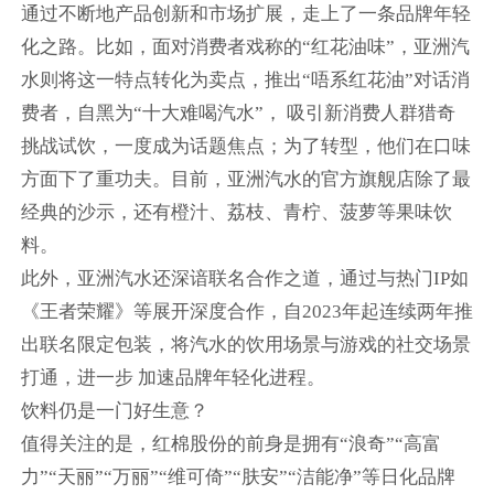
通过不断地产品创新和市场扩展，走上了一条品牌年轻
化之路。比如，面对消费者戏称的“红花油味”，亚洲汽
水则将这一特点转化为卖点，推出“唔系红花油”对话消
费者，自黑为“十大难喝汽水”， 吸引新消费人群猎奇
挑战试饮，一度成为话题焦点；为了转型，他们在口味
方面下了重功夫。目前，亚洲汽水的官方旗舰店除了最
经典的沙示，还有橙汁、荔枝、青柠、菠萝等果味饮
料。
此外，亚洲汽水还深谙联名合作之道，通过与热门IP如
《王者荣耀》等展开深度合作，自2023年起连续两年推
出联名限定包装，将汽水的饮用场景与游戏的社交场景
打通，进一步 加速品牌年轻化进程。
饮料仍是一门好生意？
值得关注的是，红棉股份的前身是拥有“浪奇”“高富
力”“天丽”“万丽”“维可倚”“肤安”“洁能净”等日化品牌