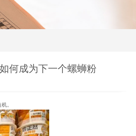
米线如何成为下一个螺蛳粉
造机。