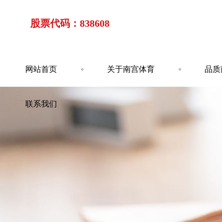
股票代码：838608
网站首页
关于南宫体育
品质
联系我们