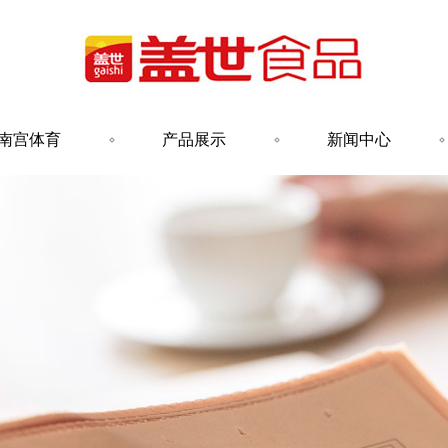
南宫体育
产品展示
新闻中心