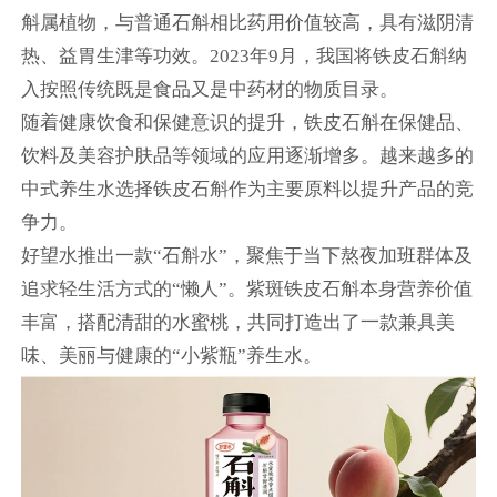
斛属植物，与普通石斛相比药用价值较高，具有滋阴清
热、益胃生津等功效。2023年9月，我国将铁皮石斛纳
入按照传统既是食品又是中药材的物质目录。
随着健康饮食和保健意识的提升，铁皮石斛在保健品、
饮料及美容护肤品等领域的应用逐渐增多。越来越多的
中式养生水选择铁皮石斛作为主要原料以提升产品的竞
争力。
好望水推出一款“石斛水”，聚焦于当下熬夜加班群体及
追求轻生活方式的“懒人”。紫斑铁皮石斛本身营养价值
丰富，搭配清甜的水蜜桃，共同打造出了一款兼具美
味、美丽与健康的“小紫瓶”养生水。