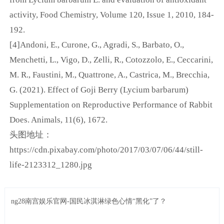
activity, Food Chemistry, Volume 120, Issue 1, 2010, 184-
192.
[4]Andoni, E., Curone, G., Agradi, S., Barbato, O.,
Menchetti, L., Vigo, D., Zelli, R., Cotozzolo, E., Ceccarini,
M. R., Faustini, M., Quattrone, A., Castrica, M., Brecchia,
G. (2021). Effect of Goji Berry (Lycium barbarum)
Supplementation on Reproductive Performance of Rabbit
Does. Animals, 11(6), 1672.
头图地址：
https://cdn.pixabay.com/photo/2017/03/07/06/44/still-
life-2123312_1280.jpg
ng28南宫娱乐官网-国民冰淇淋绿色心情“黑化”了？