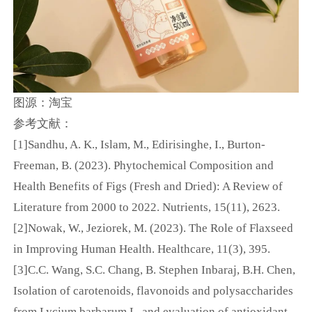
图源：淘宝
参考文献：
[1]Sandhu, A. K., Islam, M., Edirisinghe, I., Burton-
Freeman, B. (2023). Phytochemical Composition and
Health Benefits of Figs (Fresh and Dried): A Review of
Literature from 2000 to 2022. Nutrients, 15(11), 2623.
[2]Nowak, W., Jeziorek, M. (2023). The Role of Flaxseed
in Improving Human Health. Healthcare, 11(3), 395.
[3]C.C. Wang, S.C. Chang, B. Stephen Inbaraj, B.H. Chen,
Isolation of carotenoids, flavonoids and polysaccharides
from Lycium barbarum L. and evaluation of antioxidant