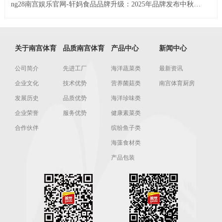
ng28南宫娱乐官网-轩妈食品品牌升级：2025年品牌发布中秋启
动会暨经销商大会成功召开
关于南宫体育
品质南宫体育
产品中心
新闻中心
公司简介
先进工厂
海洋蔬菜类
最新资讯
企业文化
技术优势
营养菌菇类
南宫体育厨房
发展历史
品质优势
海洋珍味类
企业荣誉
服务优势
健康素菜类
合作伙伴
缤纷鱼子类
海藻食材类
产品包装