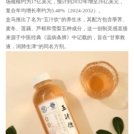
场规模约为17亿美元，预计到2032年增至26亿美元，
复合年均增长率约为5.48%（2024-2032）。
盒马推出了名为“五汁饮”的养生水，其配方包含荸荠、
麦冬、莲藕、芦根和雪梨五种成分，这一创制灵感直接
来源于中医经典《温病条辨》中记载的，旨在“甘寒救
液，润肺生津”的同名方剂。