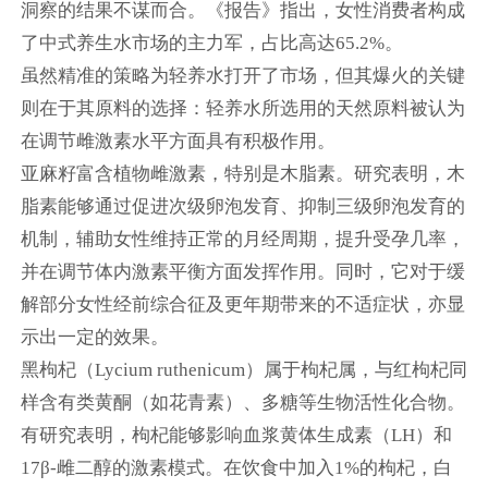
洞察的结果不谋而合。《报告》指出，女性消费者构成
了中式养生水市场的主力军，占比高达65.2%。
虽然精准的策略为轻养水打开了市场，但其爆火的关键
则在于其原料的选择：轻养水所选用的天然原料被认为
在调节雌激素水平方面具有积极作用。
亚麻籽富含植物雌激素，特别是木脂素。研究表明，木
脂素能够通过促进次级卵泡发育、抑制三级卵泡发育的
机制，辅助女性维持正常的月经周期，提升受孕几率，
并在调节体内激素平衡方面发挥作用。同时，它对于缓
解部分女性经前综合征及更年期带来的不适症状，亦显
示出一定的效果。
黑枸杞（Lycium ruthenicum）属于枸杞属，与红枸杞同
样含有类黄酮（如花青素）、多糖等生物活性化合物。
有研究表明，枸杞能够影响血浆黄体生成素（LH）和
17β-雌二醇的激素模式。在饮食中加入1%的枸杞，白