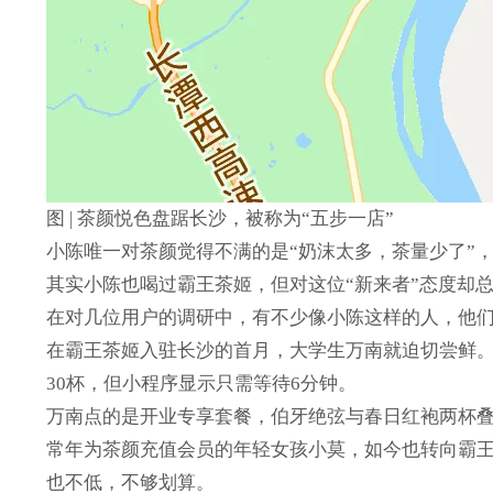
图 | 茶颜悦色盘踞长沙，被称为“五步一店”
小陈唯一对茶颜觉得不满的是“奶沫太多，茶量少了”，
其实小陈也喝过霸王茶姬，但对这位“新来者”态度却总
在对几位用户的调研中，有不少像小陈这样的人，他
在霸王茶姬入驻长沙的首月，大学生万南就迫切尝鲜
30杯，但小程序显示只需等待6分钟。
万南点的是开业专享套餐，伯牙绝弦与春日红袍两杯叠
常年为茶颜充值会员的年轻女孩小莫，如今也转向霸王
也不低，不够划算。