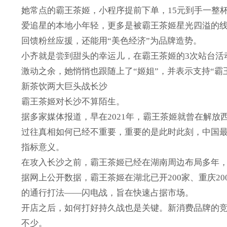
她常点的霸王茶姬，小程序提前下单，15元到手一整
爱追星的本地小年轻，更多是被霸王茶姬星光四溢的
回馈粉丝应援，还能用“美色经济”为品牌造势。
小齐就是尝到甜头的幸运儿，在霸王茶姬的3次站台活
激动之余，她悄悄也跟随上了“姬姐”，并表示支持“霸
新茶饮两大巨头战长沙
霸王茶姬对长沙不算陌生。
据多家媒体报道，早在2021年，霸王茶姬就曾在解
过往真相如何已经不重要，重要的是此时此刻，中国最
指标意义。
在攻入长沙之前，霸王茶姬已经在湖南周边布局多年
据网上公开数据，霸王茶姬在湖北已开200家、重庆2
的通行打法——闪电战，旨在快速占据市场。
开店之后，如何打好持久战也是关键。新消费品牌的竞
不少。