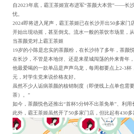
自2023年底，霸王茶姬宣布进军“茶颜大本营”—
忧。
2024即将进入尾声，霸王茶姬已在长沙开出50多家
开始出现动摇，甚至倒戈。流水一般的茶饮市场里，
当茶颜党对上霸王茶姬
19岁的小陈是忠实的茶颜粉，在长沙待了多年，茶颜
在长沙，不管是本地伢、还是来星城闯荡的外来青年，
他最爱喝的一款单品是声声乌龙，每周都要点上2-3杯
元，对学生党来说价格友好。
虽然不少人诟病茶颜的核销制度（即便线上点单也需要
茶）。”
如今，茶颜悦色还推出“首杯5分钟不出茶免单”、利
此外，霸王茶姬虽然开了50多家门店，但比起有430