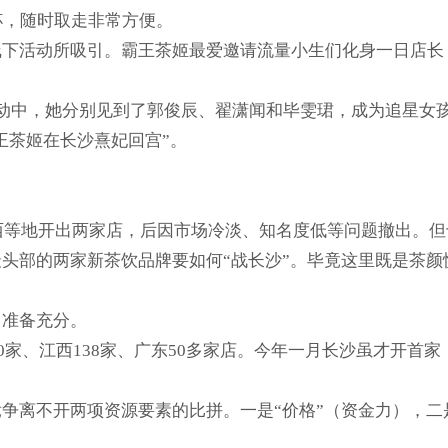
杯，随时取走非常方便。
线下活动所吸引。霸王茶姬最爱邀请流量小生们化身一日店长
动中，她分别见到了郭俊辰、翟潇闻和毕雯珺，成为追星女
王茶姬在长沙熹妃回宫”。
放西等地开出两家店，后因市场冷淡、知名度低等问题撤出。
头部的两家新茶饮品牌要如何“战长沙”。毕竟这里既是茶
，准备充分。
00家、江西138家、广东50多家店。今年一月长沙虽才开首
争离不开两项资源要素的比拼。一是“价格”（资金力），二