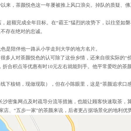
—长沙以来，茶颜悦色这一年屡被推上风口浪尖。掉队的质疑、
门店，超额完成全年目标。在“霸王”猛烈的攻势下，以往坚
从不存在绝对的忠诚。
悦色是陪伴他一路从小学走到大学的地方名片。
很多人对茶颜悦色的认可除了这份乡情，还来自很实际的“
，折合积点等优惠有时10元左右就能到手。他平常爱吃的茶颜
线下核销，现做现取），但在小陈眼里，这是“茶颜追求口感
用长沙密集网点及时疏导分流等措施，也能让顾客快速取茶，
多家店、“五步一家”的茶颜来说，后者更占据场景化的地利优