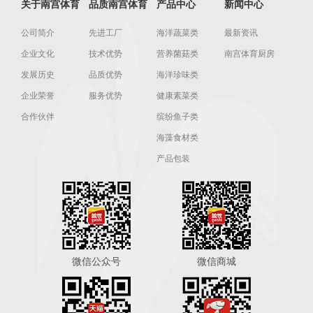
关于南宫体育
品质南宫体育
产品中心
新闻中心
公司简介
先进工厂
海洋蔬菜类
最新资讯
企业文化
技术优势
营养菌菇类
南宫体育厨房
发展历史
品质优势
海洋珍味类
企业荣誉
服务优势
健康素菜类
合作伙伴
缤纷鱼子类
海藻食材类
产品包装
微信公众号
微信商城