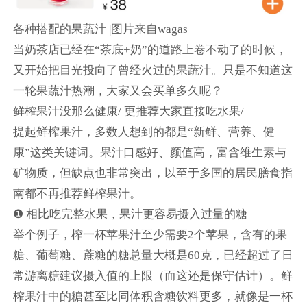
各种搭配的果蔬汁 |图片来自wagas
当奶茶店已经在“茶底+奶”的道路上卷不动了的时候，
又开始把目光投向了曾经火过的果蔬汁。只是不知道这
一轮果蔬汁热潮，大家又会买单多久呢？
鲜榨果汁没那么健康/ 更推荐大家直接吃水果/
提起鲜榨果汁，多数人想到的都是“新鲜、营养、健
康”这类关键词。果汁口感好、颜值高，富含维生素与
矿物质，但缺点也非常突出，以至于多国的居民膳食指
南都不再推荐鲜榨果汁。
❶ 相比吃完整水果，果汁更容易摄入过量的糖
举个例子，榨一杯苹果汁至少需要2个苹果，含有的果
糖、葡萄糖、蔗糖的糖总量大概是60克，已经超过了日
常游离糖建议摄入值的上限（而这还是保守估计）。鲜
榨果汁中的糖甚至比同体积含糖饮料更多，就像是一杯