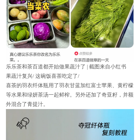
乐乐茶和茶百道都开始做果蔬汁了 | 截图来自小红书
果蔬汁复兴/ 这碗饭喜茶吃定了/
喜茶的羽衣纤体瓶用了羽衣甘蓝加红富士苹果、黄柠檬
等水果和绿妍茶汤一起鲜榨。另外还加了奇亚籽，并额
外混合了青提汁。