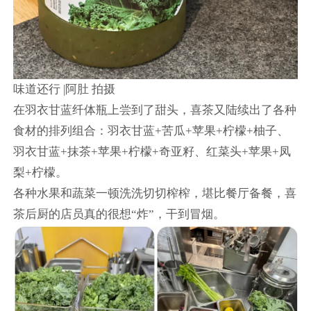
味道还行 |阿肚 拍摄
在羽衣甘蓝纤体瓶上尝到了甜头，喜茶又陆续出了各种
食材的排列组合：羽衣甘蓝+苦瓜+苹果+柠檬+柚子、
羽衣甘蓝+抹茶+苹果+柠檬+奇亚籽、红菜头+苹果+凤
梨+柠檬。
各种水果和蔬菜一顿洗洗切切榨榨，堪比餐厅备餐，喜
茶后厨的店员真的很想“炸”，干到冒烟。