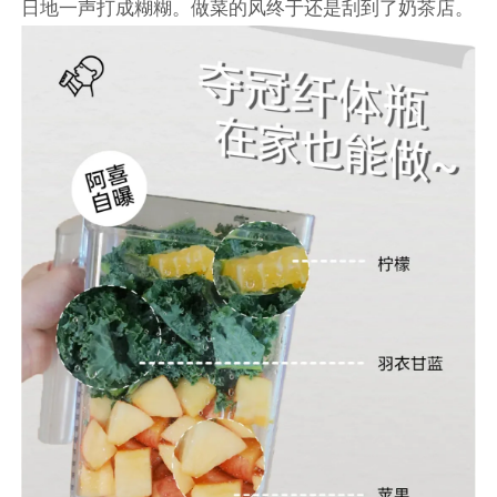
日地一声打成糊糊。做菜的风终于还是刮到了奶茶店。