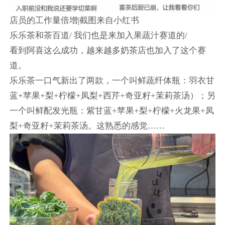
店员的工作量倍增|截图来自小红书
乐乐茶和茶百道/ 我们也是来加入果蔬汁赛道的/
看到阿喜这么成功，越来越多奶茶店也加入了这个赛
道。
乐乐茶一口气新出了两款，一个叫鲜蔬纤体瓶：羽衣甘
蓝+苹果+梨+柠檬+凤梨+西芹+奇亚籽+茉莉茶汤）；另
一个叫鲜配发光瓶：紫甘蓝+苹果+梨+柠檬+火龙果+凤
梨+奇亚籽+茉莉茶汤。这熟悉的感觉……