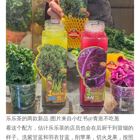
乐乐茶的两款新品 |图片来自小红书@青崽不吃葱
看这个配方，估计乐乐茶的店员也会在后厨干到冒烟的
样子。洗紫甘蓝和羽衣甘蓝，削苹果，切火龙果，按照