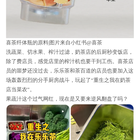
喜茶纤体瓶的原料|图片来自小红书@喜茶
洗蔬菜、切水果、榨汁过滤，奶茶店的后厨秒变饭店，
除了费店员，感觉店里的榨汁机也要干到工伤。喜茶店
员的噩梦还没过去，乐乐茶和茶百道的店员也要加入这
场轰轰烈烈的分手厨房战斗，玩起了“重生之我在奶茶
店当菜农”。
果蔬汁这个过气网红，现在是又要来逆风翻盘了吗？