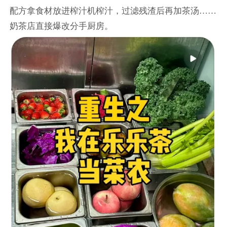
配方拿食材放进榨汁机榨汁，过滤残渣后再加茶汤……
奶茶店直接爆改分手厨房。