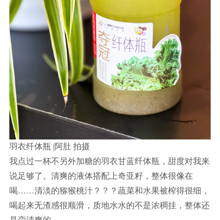
羽衣纤体瓶 |阿肚 拍摄
我点过一杯不另外加糖的羽衣甘蓝纤体瓶，甜度对我来
说足够了。清爽的液体搭配上奇亚籽，整体很像在
喝……清淡的猕猴桃汁？？？蔬菜和水果被榨得很细，
喝起来无渣感很顺滑，质地水水的不是浓稠挂，整体还