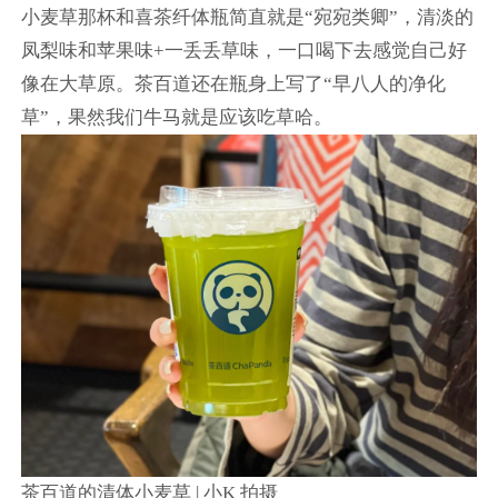
小麦草那杯和喜茶纤体瓶简直就是“宛宛类卿”，清淡的
凤梨味和苹果味+一丢丢草味，一口喝下去感觉自己好
像在大草原。茶百道还在瓶身上写了“早八人的净化
草”，果然我们牛马就是应该吃草哈。
茶百道的清体小麦草 | 小K 拍摄