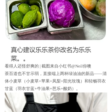
看得人还怪舒爽的 | 截图来自小红书@Neil你噢
茶百道也不甘示弱，直接端上两杯绿油油的新品——清
体小麦草（小麦草+苹果+凤梨+阳光玫瑰）和轻畅羽衣
甘蓝（羽衣甘蓝+牛油果+芭乐+酸奶）。