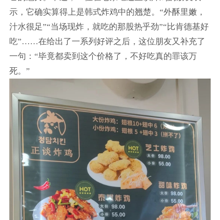
示，它确实算得上是韩式炸鸡中的翘楚。“外酥里嫩，
汁水很足”“当场现炸，就吃的那股热乎劲”“比肯德基好
吃”……在给出了一系列好评之后，这位朋友又补充了
一句：“毕竟都卖到这个价格了，不好吃真的罪该万
死。”