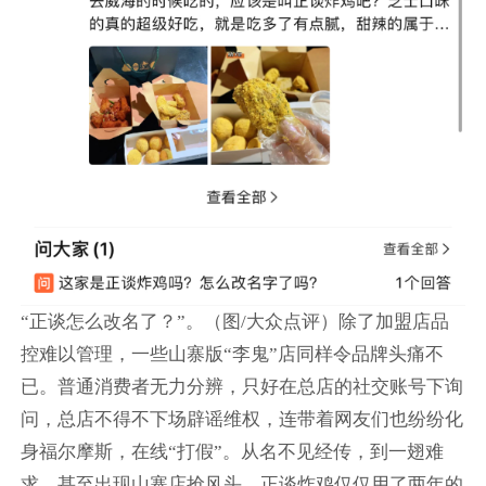
“正谈怎么改名了？”。（图/大众点评）除了加盟店品
控难以管理，一些山寨版“李鬼”店同样令品牌头痛不
已。普通消费者无力分辨，只好在总店的社交账号下询
问，总店不得不下场辟谣维权，连带着网友们也纷纷化
身福尔摩斯，在线“打假”。从名不见经传，到一翅难
求，甚至出现山寨店抢风头，正谈炸鸡仅仅用了两年的