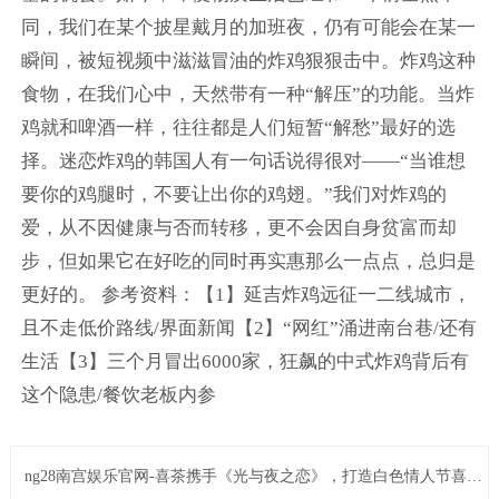
同，我们在某个披星戴月的加班夜，仍有可能会在某一
瞬间，被短视频中滋滋冒油的炸鸡狠狠击中。炸鸡这种
食物，在我们心中，天然带有一种“解压”的功能。当炸
鸡就和啤酒一样，往往都是人们短暂“解愁”最好的选
择。迷恋炸鸡的韩国人有一句话说得很对——“当谁想
要你的鸡腿时，不要让出你的鸡翅。”我们对炸鸡的
爱，从不因健康与否而转移，更不会因自身贫富而却
步，但如果它在好吃的同时再实惠那么一点点，总归是
更好的。 参考资料：【1】延吉炸鸡远征一二线城市，
且不走低价路线/界面新闻【2】“网红”涌进南台巷/还有
生活【3】三个月冒出6000家，狂飙的中式炸鸡背后有
这个隐患/餐饮老板内参
ng28南宫娱乐官网-喜茶携手《光与夜之恋》，打造白色情人节喜悦
联名