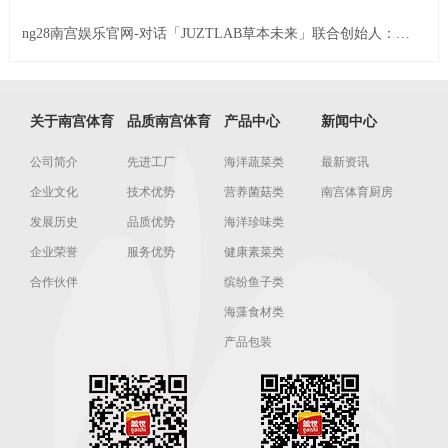
ng28南宫娱乐官网-对话「JUZTLAB草本未来」联合创始人：紧
盯养生年轻人，新中式养生品牌快速起盘
关于南宫体育
品质南宫体育
产品中心
新闻中心
公司简介
先进工厂
海洋蔬菜类
最新资讯
企业文化
技术优势
营养菌菇类
南宫体育厨房
发展历史
品质优势
海洋珍味类
企业荣誉
服务优势
健康素菜类
合作伙伴
缤纷鱼子类
海藻食材类
产品包装