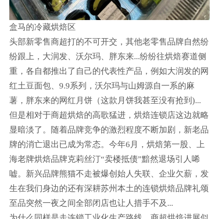
盒马的冷藏烘焙区
头部新零售商超打的不可开交，其他老零售品牌自然纷
纷跟上，大润发、沃尔玛、胖东来...纷纷往烘焙赛道侧
重，各自都推出了自己的代表性产品，例如大润发的网
红土豆面包、9.9系列，沃尔玛与山姆源自一系的麻
薯，胖东来的网红月饼（这款月饼我甚至没有抢到)...
但是相对于商超烘焙的高歌猛进，烘焙连锁店这边就略
显暗淡了。随着品牌竞争的激烈程度不断加剧，新老品
牌的消亡退出已成为常态。今年6月，烘焙第一股、上
海老牌烘焙品牌克莉丝汀“卖楼抵债”黯然退场引人唏
嘘。新兴品牌熊猫不走被爆创始人失联、企业欠薪，发
生在我们身边的还有深耕苏州本土的连锁烘焙品牌礼颂
至品突然一夜之间全部闭店也让人措手不及...
为什么同样是走连锁工业化生产路线，商超烘焙进展似