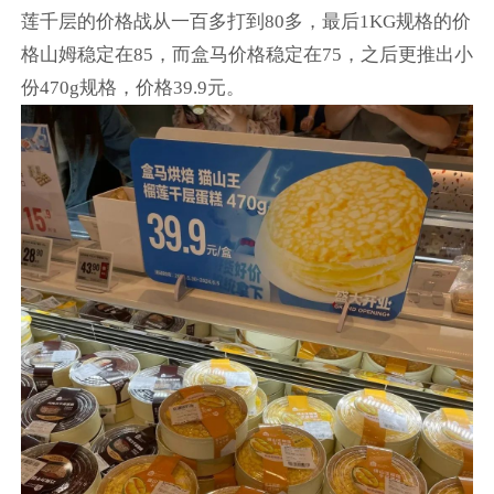
莲千层的价格战从一百多打到80多，最后1KG规格的价
格山姆稳定在85，而盒马价格稳定在75，之后更推出小
份470g规格，价格39.9元。