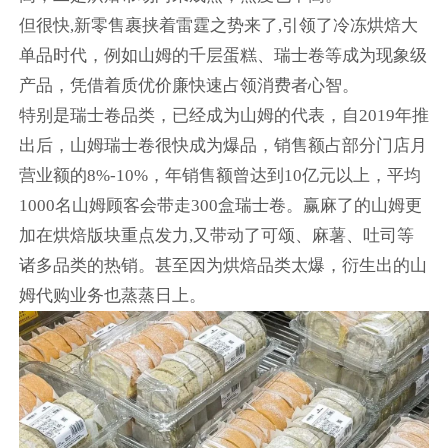
但很快,新零售裹挟着雷霆之势来了,引领了冷冻烘焙大
单品时代，例如山姆的千层蛋糕、瑞士卷等成为现象级
产品，凭借着质优价廉快速占领消费者心智。
特别是瑞士卷品类，已经成为山姆的代表，自2019年推
出后，山姆瑞士卷很快成为爆品，销售额占部分门店月
营业额的8%-10%，年销售额曾达到10亿元以上，平均
1000名山姆顾客会带走300盒瑞士卷。赢麻了的山姆更
加在烘焙版块重点发力,又带动了可颂、麻薯、吐司等
诸多品类的热销。甚至因为烘焙品类太爆，衍生出的山
姆代购业务也蒸蒸日上。