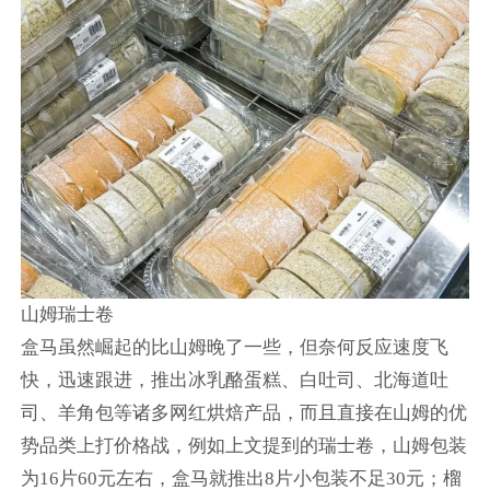
山姆瑞士卷
盒马虽然崛起的比山姆晚了一些，但奈何反应速度飞
快，迅速跟进，推出冰乳酪蛋糕、白吐司、北海道吐
司、羊角包等诸多网红烘焙产品，而且直接在山姆的优
势品类上打价格战，例如上文提到的瑞士卷，山姆包装
为16片60元左右，盒马就推出8片小包装不足30元；榴