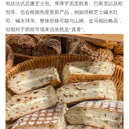
包括法式忌廉芝士包、厚厚芋泥蛋糕卷、巴斯克以及欧
包等。也会根据热度更新产品，例如培根芝士碱水吐
司、碱水球等。整体价格可能与山姆、盒马相比略高，
但相对于烘焙市场来说依然是“真香”。