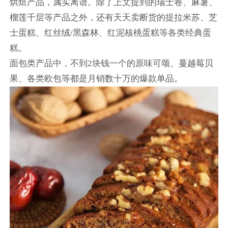
烘焙产品，属实离谱。除了上文提到的瑞士卷、麻薯、
榴莲千层等产品之外，还有天天卖断货的提拉米苏、芝
士蛋糕、红丝绒/黑森林、红泥核桃蛋糕等各类经典蛋
糕。
面包类产品中，不到2块钱一个的原味可颂、蔓越莓贝
果、各类欧包等都是月销数十万的爆款单品。