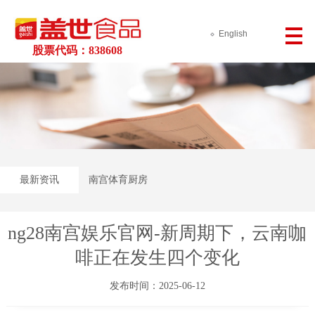
English
股票代码：838608
最新资讯
南宫体育厨房
ng28南宫娱乐官网-新周期下，云南咖
啡正在发生四个变化
发布时间：2025-06-12