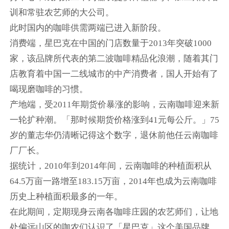
训和常驻农艺师的大公司。
此时国内的咖啡供需两端已进入新阶段。
消费端，星巴克在中国的门店数量于2013年突破1000
家，该品牌所代表的第二波咖啡精品化浪潮，随着其门
店教育着中国一二线城市的中产消费者，国人开始有了
喝现磨咖啡的习惯。
产地端，受2011年期货价暴涨的影响，云南咖啡迎来新
一轮扩种潮。「那时候期货价格涨到41元每公斤。」75
岁的董志华仍清晰记得这个数字，退休前他任云南咖啡
厂厂长。
据统计，2010年到2014年间，云南咖啡的种植面积从
64.5万亩一路增至183.15万亩，2014年也成为云南咖啡
历史上种植面积最多的一年。
在此期间，定期现身云南各咖啡庄园的农艺师们，让地
处偏远山区的咖农们认识了「星巴克」这个美国品牌，