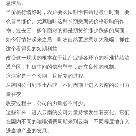
息滞后。
当价格行情好时，农户要么囤积惜售错过最佳时期，要
么盲目涨价。尤其咖啡这种长期受期货价格影响的作
物，过去三十多年面对的都是期货价涨少跌多的局面，
如今行情好起来之后，咖农自然更愿意加大涨幅，抓住
这个看得见的短期利益。
改变这一现状的根本在于让产业链各环节的标准持续渗
透产区，打破中间的信息壁垒，建立良性的机制。
这注定是一个长期、且反复的过程。
从跨国公司到本土品牌，不同周期里进入云南的公司力
量在变
改变过程中，公司的力量必不可少。
这些年来，进入云南的公司力量持续发生着变化。它们
在国内不同的咖啡消费周期来到云南，不同程度地介入
进当地产业的发展。