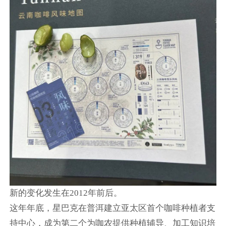
新的变化发生在2012年前后。
这年年底，星巴克在普洱建立亚太区首个咖啡种植者支
持中心，成为第二个为咖农提供种植辅导、加工知识培