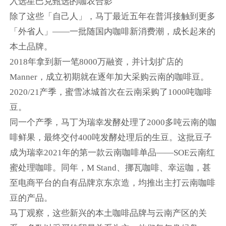
入选星巴克甄选的咖农合影
除了这些「自己人」，马丁最近五年在普洱接触到更多
「外省人」——一批随国内咖啡新消费潮，成长起来的
本土品牌。
2018年拿到新一笔8000万融资，并计划扩店的
Manner，成立初期就在逐年加大采购云南的咖啡豆。
2020/21产季，蜜雪冰城首次在云南采购了1000吨咖啡
豆。
同一个产季，马丁为瑞幸发酵处理了2000多吨云南的咖
啡鲜果，最终交付400吨发酵处理后的生豆。这批豆子
成为瑞幸2021年的第一款云南咖啡单品——SOE云南红
蜜处理咖啡。同年，M Stand、挪瓦咖啡、幸运咖，甚
至电商平台的自有品牌京东京造，均推出主打云南咖啡
豆的产品。
马丁观察，这些新兴的本土咖啡品牌与云南产区的关