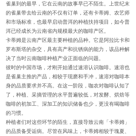
雀巢到的最早，它在云南的故事早已不陌生。上世纪末
的雀巢带去给云南的不仅有订单，还有卡蒂姆、农艺师
和市场标准，也最早启动普洱的种植扶持项目，如今普
洱已经成长为云南省内规模最大的咖啡产区。
卡蒂姆是云南产区最主要种植的品种。它是阿拉比卡和
罗布斯塔的杂交，具有高产和抗锈病的能力，该品种解
决了当时云南咖啡种植产业正面临的问题。
彼时的中国市场，才刚开始通过速溶认识咖啡。速溶也
是雀巢主推的产品，相较于现磨和手冲，速溶对咖啡本
身的品质要求并不高。在这一阶段，咖农对咖啡认知了
了，种植、采摘管理的水平普遍较低，对发酵、烘焙等
咖啡的初加工、深加工的知识储备也少，更没有喝咖啡
的习惯。
种植者们对这些环节的陌生，直接导致云南「卡蒂姆」
的品质备受诟病。尽管在风味上，卡蒂姆相较于瑰夏、