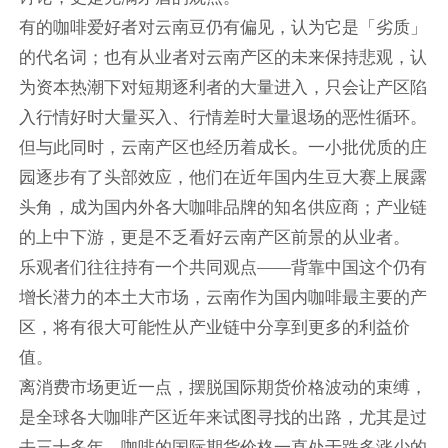
有的咖啡爱好者对云南豆仍有偏见，认为它是「劣质」
的代名词；也有从业者对云南产区的未来保持悲观，认
为资本热潮下对短期逐利者的大量进入，只会让产区陷
入行情好时大量买入、行情差时大量退场的恶性循环。
但与此同时，云南产区也经历着成长。一小批优质的庄
园逐步有了头部效应，他们在近年国内生豆大赛上展露
头角，成为国内外各大咖啡品牌的知名供应商；产业链
的上中下游，更是不乏看好云南产区前景的从业者。
乐观者们往往持有一个共同观点——背靠中国这个仍有
增长潜力的本土大市场，云南作为国内咖啡最主要的产
区，将有很大可能性从产业链中分享到更多的利益价
值。
离消费市场更近一点，摆脱国际期货价格波动的束缚，
是全球各大咖啡产区近年来试图寻找的出路，尤其是过
去三十多年，咖啡的国际期货价格一直处于跌多涨少的