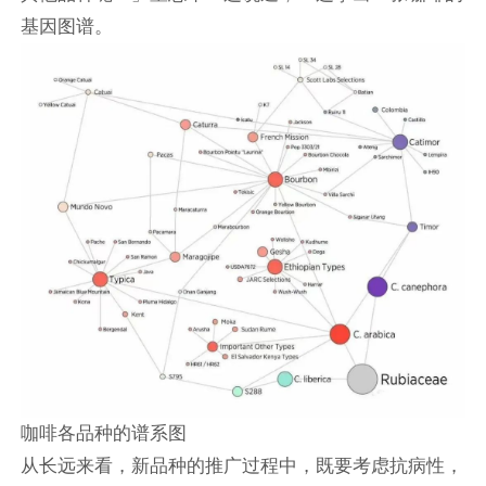
基因图谱。
咖啡各品种的谱系图
从长远来看，新品种的推广过程中，既要考虑抗病性，