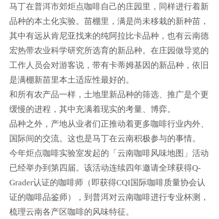
马丁在普洱市郊炬点咖啡自己的庄园里，同样进行着新
品种的本土化实验。苗棚里，满是尚未移栽的新种苗，
其中有远从肯尼亚找来的纯阿拉比卡品种，也有云南德
宏热带农业科学研究所选育的新品种。在庄园做导览的
工作人员会对游客说，带有卡蒂姆基因的新品种，依旧
是满棚新苗里本土适应性最好的。
和所有农产品一样，土地里新品种的筛选、推广是个更
缓慢的进程，其中充满着现实的考量、博弈。
品种之外，产地从业者们正推动着更多咖啡行业内外、
国际间的交流。这也是马丁在云南积极参与的事情。
今年炬点咖啡实验室发起的「云南咖啡风味地图」活动
已经举办到第四届。该活动连续四年邀请全球获得Q-
Grader认证的咖啡师（即获得CQI国际咖啡质量协会认
证的咖啡品鉴师），到普洱对云南咖啡进行专业杯测，
梳理云南各产区咖啡的风味特征。