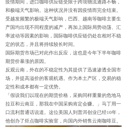
疫情期间，进口咖啡供应链受限于跨境物流通路不畅，
和极端天气影响。这种状况并没有因疫情而完全结束。
受越发频繁的极端天气影响，巴西、越南等咖啡主要生
产国均出现不同程度的减产，再加上国际局势动荡、汇
率波动等因素的影响，国际咖啡供应链仍处在相对不稳
定的状态，并且将持续较长时间。
国际期货市场已对此作出反应，这也是今年下半年咖啡
期货价暴涨的原因。
反观云南，外在的不稳定性为其提供了迅速渗透全国市
场，并提高溢价的客观机遇。作为本土产区，交易的稳
定性和成本都有一定优势。
「假设我们以现在的期货价格，采购同样重量的危地马
拉豆和云南豆，那我在中国采购肯定会赚。」马丁用一
口流利普通话说道。这位美国人到普洱创业已经10年，
他创办了炬点咖啡实验室，向国内外销售云南咖啡豆。