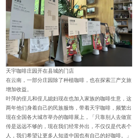
天宇咖啡庄园开在县城的门店
在云南，一部分庄园除了种植咖啡，也在探索三产文旅
增加收益。
叶萍的侄儿和侄儿媳妇现在也加入家族的咖啡生意，这
两年他们身着自己的民族服饰，带着天宇咖啡，频繁出
现在全国各大城市举办的咖啡展上，「只靠别人去做宣
传是远远不够的，现在我们经常外出，不仅仅是代表个
人，我们希望让更多人知道中国也有自己的好咖啡。」