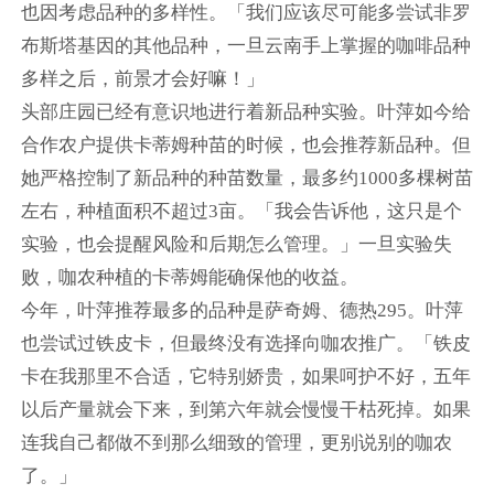
也因考虑品种的多样性。「我们应该尽可能多尝试非罗
布斯塔基因的其他品种，一旦云南手上掌握的咖啡品种
多样之后，前景才会好嘛！」
头部庄园已经有意识地进行着新品种实验。叶萍如今给
合作农户提供卡蒂姆种苗的时候，也会推荐新品种。但
她严格控制了新品种的种苗数量，最多约1000多棵树苗
左右，种植面积不超过3亩。「我会告诉他，这只是个
实验，也会提醒风险和后期怎么管理。」一旦实验失
败，咖农种植的卡蒂姆能确保他的收益。
今年，叶萍推荐最多的品种是萨奇姆、德热295。叶萍
也尝试过铁皮卡，但最终没有选择向咖农推广。「铁皮
卡在我那里不合适，它特别娇贵，如果呵护不好，五年
以后产量就会下来，到第六年就会慢慢干枯死掉。如果
连我自己都做不到那么细致的管理，更别说别的咖农
了。」