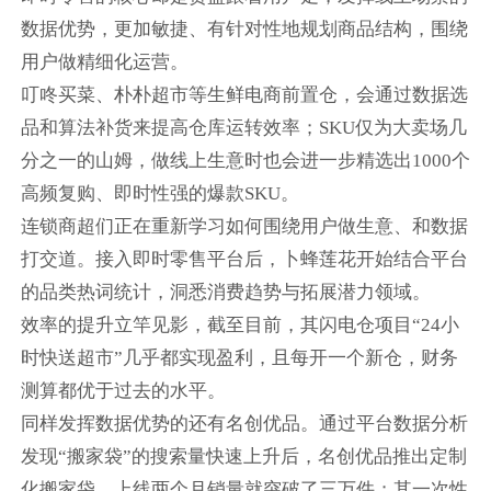
数据优势，更加敏捷、有针对性地规划商品结构，围绕
用户做精细化运营。
叮咚买菜、朴朴超市等生鲜电商前置仓，会通过数据选
品和算法补货来提高仓库运转效率；SKU仅为大卖场几
分之一的山姆，做线上生意时也会进一步精选出1000个
高频复购、即时性强的爆款SKU。
连锁商超们正在重新学习如何围绕用户做生意、和数据
打交道。接入即时零售平台后，卜蜂莲花开始结合平台
的品类热词统计，洞悉消费趋势与拓展潜力领域。
效率的提升立竿见影，截至目前，其闪电仓项目“24小
时快送超市”几乎都实现盈利，且每开一个新仓，财务
测算都优于过去的水平。
同样发挥数据优势的还有名创优品。通过平台数据分析
发现“搬家袋”的搜索量快速上升后，名创优品推出定制
化搬家袋，上线两个月销量就突破了三万件；其一次性