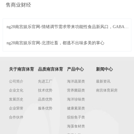
售商业财经
ng28南宫娱乐官网-情绪调节需求带来功能性食品新风口，GABA成
解压产品新密码
ng28南宫娱乐官网-北漂社畜，都逃不出味多美的掌心
关于南宫体育
品质南宫体育
产品中心
新闻中心
公司简介
先进工厂
海洋蔬菜类
最新资讯
企业文化
技术优势
营养菌菇类
南宫体育厨房
发展历史
品质优势
海洋珍味类
企业荣誉
服务优势
健康素菜类
合作伙伴
缤纷鱼子类
海藻食材类