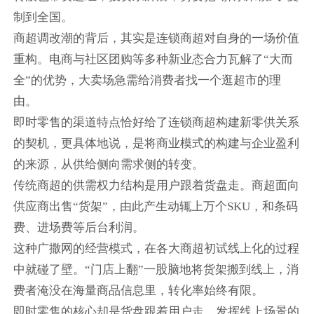
制到全国。
商超调改潮的背后，其实是连锁商超对自身的一场价值
重构。电商与社区团购等多种新业态合力瓦解了“大而
全”的优势，大卖场急需给消费者找一个逛超市的理
由。
即时零售的渠道特点恰好给了连锁商超构建新零供关系
的契机，更具体地说，是将商业模式的构建与企业盈利
的来源，从供给侧向需求侧的转变。
传统商超的供需权力结构是用户跟着货盘走。商超面向
供应商出售“货架”，由此产生动辄上万个SKU，和条码
费、进场费等后台利润。
这种广撒网的经营模式，在各大商超初试线上化的过程
中就碰了壁。“门店上翻”一股脑地将货架搬到线上，消
费者淹没在海量商品信息里，转化率始终有限。
即时零售的核心却是货盘跟着用户走，发挥线上场景的