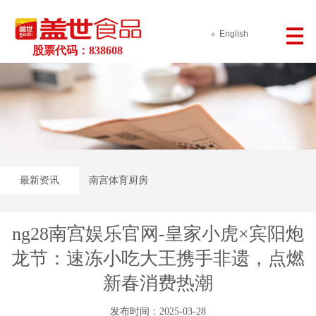
English
股票代码：838608
最新资讯
南宫体育厨房
ng28南宫娱乐官网-皇家小虎×宾阳炮
龙节：速冻小吃大王携手非遗，点燃
新春消费热潮
发布时间：2025-03-28