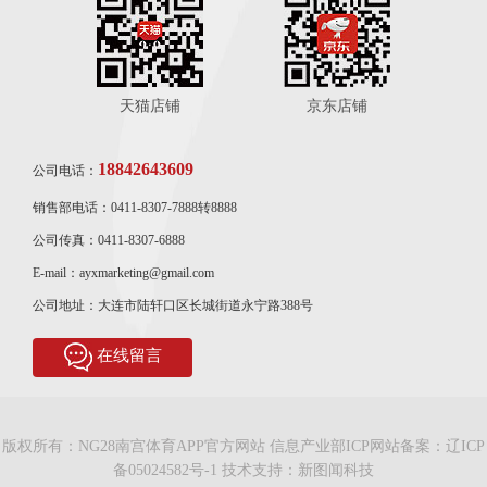
天猫店铺
京东店铺
18842643609
公司电话：
销售部电话：0411-8307-7888转8888
公司传真：0411-8307-6888
E-mail：ayxmarketing@gmail.com
公司地址：大连市陆轩口区长城街道永宁路388号
在线留言
版权所有：NG28南宫体育APP官方网站 信息产业部ICP网站备案：
辽ICP
备05024582号-1
技术支持：
新图闻科技