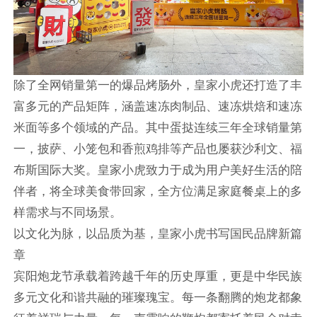
除了全网销量第一的爆品烤肠外，皇家小虎还打造了丰
富多元的产品矩阵，涵盖速冻肉制品、速冻烘焙和速冻
米面等多个领域的产品。其中蛋挞连续三年全球销量第
一，披萨、小笼包和香煎鸡排等产品也屡获沙利文、福
布斯国际大奖。皇家小虎致力于成为用户美好生活的陪
伴者，将全球美食带回家，全方位满足家庭餐桌上的多
样需求与不同场景。
以文化为脉，以品质为基，皇家小虎书写国民品牌新篇
章
宾阳炮龙节承载着跨越千年的历史厚重，更是中华民族
多元文化和谐共融的璀璨瑰宝。每一条翻腾的炮龙都象