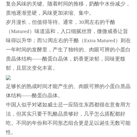
复合风味的关键。随着时间的推移，奶酪中水份减少，
质地逐渐坚硬，风味更加浓缩、集中。
岁月漫长，但值得等待。通常，30周左右的干酪
（Matured）味道温和，入口细腻丝滑，微微咸香让旨
味得以升华；而52周左右的干酪（Extra Matured）则在
一年时间的发酵里，产生了独特的、肉眼可辨的小蛋白
质晶体结构——酪蛋白晶体，奶香更浓郁，回味更馥
郁，且层次变化丰富。
足够长的熟成时间才能产生的、肉眼可辨的小蛋白质晶
体结构——酪蛋白晶体。
中国人似乎对诸如威士忌一应陌生东西都很在意食用方
法，但其实只要干乳酪品质够好，几乎怎么搭配都好
吃。不同的年份和不同形态组合更是足以诞生无数可能
性。