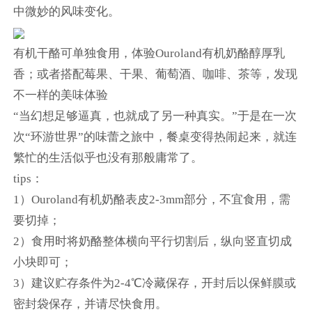
中微妙的风味变化。
有机干酪可单独食用，体验Ouroland有机奶酪醇厚乳
香；或者搭配莓果、干果、葡萄酒、咖啡、茶等，发现
不一样的美味体验
“当幻想足够逼真，也就成了另一种真实。”于是在一次
次“环游世界”的味蕾之旅中，餐桌变得热闹起来，就连
繁忙的生活似乎也没有那般庸常了。
tips：
1）Ouroland有机奶酪表皮2-3mm部分，不宜食用，需
要切掉；
2）食用时将奶酪整体横向平行切割后，纵向竖直切成
小块即可；
3）建议贮存条件为2-4℃冷藏保存，开封后以保鲜膜或
密封袋保存，并请尽快食用。