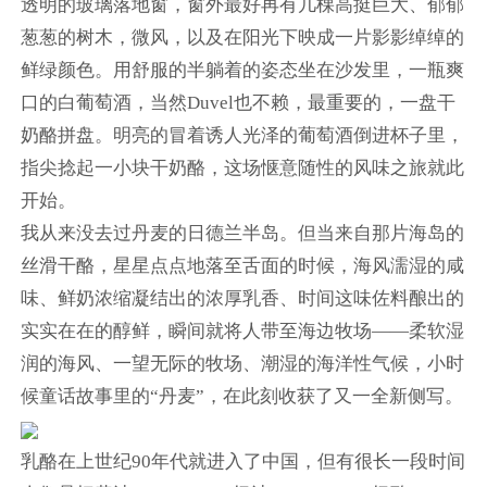
透明的玻璃落地窗，窗外最好再有几棵高挺巨大、郁郁
葱葱的树木，微风，以及在阳光下映成一片影影绰绰的
鲜绿颜色。用舒服的半躺着的姿态坐在沙发里，一瓶爽
口的白葡萄酒，当然Duvel也不赖，最重要的，一盘干
奶酪拼盘。明亮的冒着诱人光泽的葡萄酒倒进杯子里，
指尖捻起一小块干奶酪，这场惬意随性的风味之旅就此
开始。
我从来没去过丹麦的日德兰半岛。但当来自那片海岛的
丝滑干酪，星星点点地落至舌面的时候，海风濡湿的咸
味、鲜奶浓缩凝结出的浓厚乳香、时间这味佐料酿出的
实实在在的醇鲜，瞬间就将人带至海边牧场——柔软湿
润的海风、一望无际的牧场、潮湿的海洋性气候，小时
候童话故事里的“丹麦”，在此刻收获了又一全新侧写。
乳酪在上世纪90年代就进入了中国，但有很长一段时间