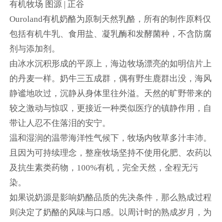
有机牧场 图源 | 正谷
Ouroland有机奶酪为原制天然乳酪，所有的制作原料仅
包括有机牛乳、食用盐、凝乳酶和发酵菌种，不含防腐
剂与添加剂。
由冰水沉积形成的平原上，海边牧场漂亮的如明信片上
的丹麦一样。奶牛三五成群，偶有野生鹿群出没，海风
静谧地吹过，沉静从身体里往外溢。天然的旷野带来的
较之激动与惊叹，更接近一种类似医疗的镇静作用，自
带让人忍不住落泪的安宁。
温和湿润的温带海洋性气候下，牧场内牧草多汁丰沛。
且因为可持续理念，整座牧场坚持不使用化肥、农药以
及抗生素类药物，100%有机，完全天然，全程无污
染。
如果说奶源是影响奶酪品质的先决条件，那么熟成过程
则决定了奶酪的风味与口感。以周计时的熟成岁月，为