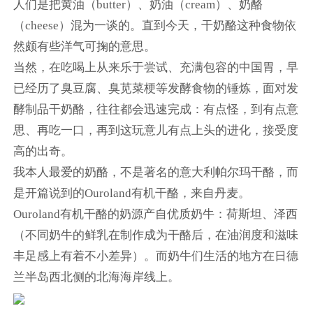
人们是把黄油（butter）、奶油（cream）、奶酪
（cheese）混为一谈的。直到今天，干奶酪这种食物依
然颇有些洋气可掬的意思。
当然，在吃喝上从来乐于尝试、充满包容的中国胃，早
已经历了臭豆腐、臭苋菜梗等发酵食物的锤炼，面对发
酵制品干奶酪，往往都会迅速完成：有点怪，到有点意
思、再吃一口，再到这玩意儿有点上头的进化，接受度
高的出奇。
我本人最爱的奶酪，不是著名的意大利帕尔玛干酪，而
是开篇说到的Ouroland有机干酪，来自丹麦。
Ouroland有机干酪的奶源产自优质奶牛：荷斯坦、泽西
（不同奶牛的鲜乳在制作成为干酪后，在油润度和滋味
丰足感上有着不小差异）。而奶牛们生活的地方在日德
兰半岛西北侧的北海海岸线上。