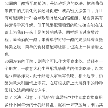
52周的干酪搭配葡萄酒，是堪称经典的吃法。据说葡萄
果皮中的抗氧化剂多酚能促进生成高密度脂蛋白，并且
有可能抑制一种会导致动脉硬化的缩氨酸。是否真实有
待营养学家作解。但干乳酪配葡萄酒的吃法确实能在味
蕾上为我们带来十足美妙的感受。同样经历过发酵过
程，葡萄酒配干酪，果香单宁衬得干酪的奶脂醇香直抵
鲜美之境，简单的食材搭配却让唇舌也染上一抹靡靡之
色。
30周左右的干酪，则完全可以作为零食来吃。曾经有一
个朋友，一改意大利生豆配乳酪薄片的传统吃法，以本
地豆瓣酥炸蚕豆配干酪请大家当零食吃。相比起来，奶
酪为意大利面锦上添花、在培根披萨上大展身手的种种
常规吃法瞬间暗淡许多。
除了吃法上创意，干乳酪的“真爱粉”往往喜欢直接食用
多种不同年份的干乳酪拼盘，配着干果或蓝莓，细品其