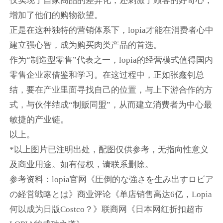
仅实现了自家商品的差异化，还刺激了顾客的好奇心，
增加了他们的购物欲望。
正是在这种独特的营销体系下，lopia才能在消费者心中
建立强心智，成为购买肉类产品的首选。
作为“制造型零售”代表之一，lopia的经营模式值得国内
零售企业家借鉴和学习。在这过程中，正如张鑫钊总
结，要在产业里面寻找自己的位置，与上下游合作的方
式，与伙伴结成“制贩同盟”，从而建立消费者为中心最
敏捷的产业链。
以上。
*以上图片已注明出处，配图仅供参考，无指向性意义
及商业用途。如有侵权，请联系删除。
参考资料：lopia官网《圧倒的な強さを生み出すロピア
の経営戦略とは》商业评论《单店销售高达6亿，Lopia
何以成为日版Costco？》联商网《日本网红折扣超市