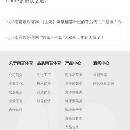
LOPIA的成功之道》
ng28南宫娱乐官网-【山姆】爆破榴莲千层的背后代工厂是谁？冷冻
蛋糕或许是下一个增长高峰！
ng28南宫娱乐官网-“穷鬼三件套”大涨价，年轻人疯了！
关于南宫体育
品质南宫体育
产品中心
新闻中心
公司简介
先进工厂
海洋蔬菜类
最新资讯
企业文化
技术优势
营养菌菇类
南宫体育厨房
发展历史
品质优势
海洋珍味类
企业荣誉
服务优势
健康素菜类
合作伙伴
缤纷鱼子类
海藻食材类
产品包装