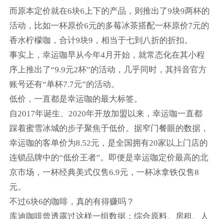
而原本定价就在6块6上下的产品，则推出了9块9两杯的
活动，比如一杯原价6元的多莓冰茶搭配一杯原价7元的
香水柠檬咖，合计9块9，相当于七到八折的折扣。
事实上，幸运咖早从今年4月开始，就常态化在其小程
序上推出了“9.9元2杯”的活动，几乎同时，其抖音官方
账号还有“单杯7.7元”的活动。
低价，一直都是幸运咖的最大标签。
自2017年诞生、2020年开放加盟以来，幸运咖一直都
踩着蜜雪冰城的步子聚焦于低价。据窄门餐眼的数据，
幸运咖的客单价为8.52元，是全国拥有20家以上门店的
连锁品牌中的“低价王者”。即便是幸运咖定价最高的北
京市场，一杯经典美式仅售6.9元，一杯冰拿铁仅售8
元。
不过6块6的咖啡，真的有得赚吗？
库迪咖啡曾透露过这样一组数据：综合原料、房租、人