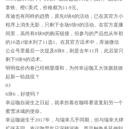
拿铁、橙C美式，价格都为11.9元。
库迪也有同样的趋势，原先8块8的活动，已在其官方小
程序上消失无影，只剩下全场9块9的活动。在官方直播
间里，虽尚有8块8的购买链接，但参与的产品也从年初
的16选1缩水到了11选1。在其官方话术中，库迪微信
公众号里最后一次提及8块8，则是去年11月，此后皆只
剩下9块9的话术。
明明低价内卷已经稍显缓和，为何幸运咖又大张旗鼓掀
起新一轮战役？
03
6块6，好使吗？
幸运咖自诞生之日起，就承担着在咖啡赛道复刻另一个
蜜雪冰城的使命。
幸运咖诞生于2017年，与瑞幸几乎同期，但与瑞幸大肆
扩张不同，幸运咖早年只深耕河南，而且触角多延伸到