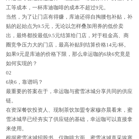
工等成本，一杯库迪咖啡的成本不超过9元。
当然，为了让门店有得赚，库迪还得自掏腰包补贴，补
贴的起始点为9.5元，无论以怎样叠加用券的低价卖
出，最终都按最低9.5元结算给门店，对于租金高、商
圈竞争压力大的门店，最高补贴到结算价格14元/杯。
如果9元是库迪的价格下限，那么幸运咖的6块6究竟是
如何实现的？
02
6块6，靠谱吗？
最重要的答案在于，幸运咖与蜜雪冰城分享共同的供应
链。
在资深餐饮投资人、现制茶饮加盟专家穆亦晨看来，蜜
雪冰城早已经夯实了供应链的基础，幸运咖可以直接拿
来使用。
根据蜜雪冰城招股书，仅咖啡方面，蜜雪冰城直采埃塞