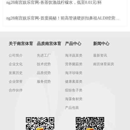
ng28南宫娱乐官网-各茶饮激战柠檬水，低至0.01元/杯
ng28南宫娱乐官网-首度揭秘！前高管谈硬折扣鼻祖ALDI经营细
节
关于南宫体育
品质南宫体育
产品中心
新闻中心
公司简介
先进工厂
海洋蔬菜类
最新资讯
企业文化
技术优势
营养菌菇类
南宫体育厨房
发展历史
品质优势
海洋珍味类
企业荣誉
服务优势
健康素菜类
合作伙伴
缤纷鱼子类
海藻食材类
产品包装